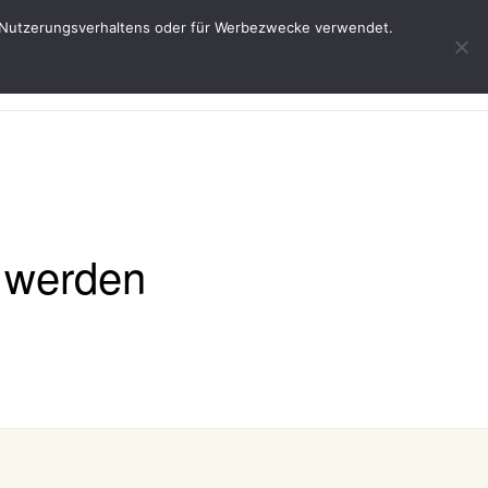
res Nutzerungsverhaltens oder für Werbezwecke verwendet.
Start
Weine
Über uns
Service
n werden