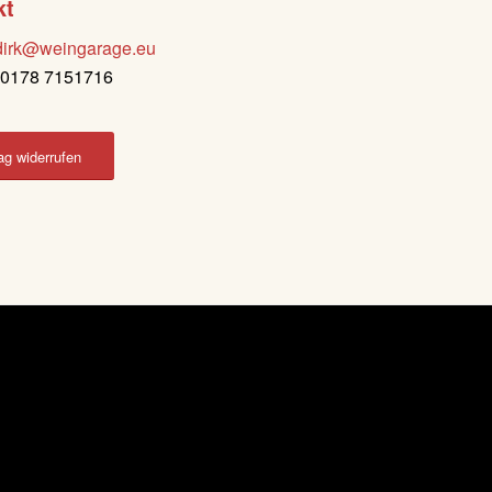
kt
dirk@weingarage.eu
: 0178 7151716
ag widerrufen