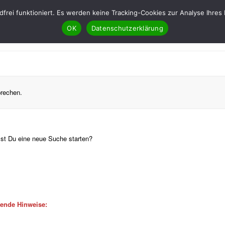
ndfrei funktioniert. Es werden keine Tracking-Cookies zur Analyse Ih
OK
Datenschutzerklärung
prechen.
llst Du eine neue Suche starten?
gende Hinweise: