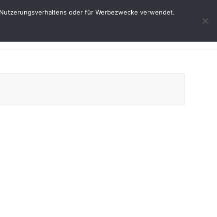
res Nutzerungsverhaltens oder für Werbezwecke verwendet.
Start
Weine
Über uns
Service