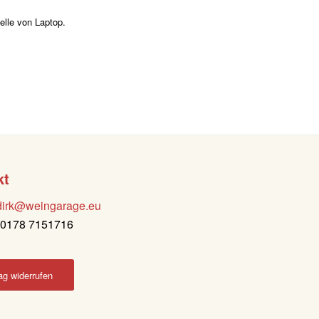
elle von Laptop.
kt
dirk@weingarage.eu
: 0178 7151716
ag widerrufen