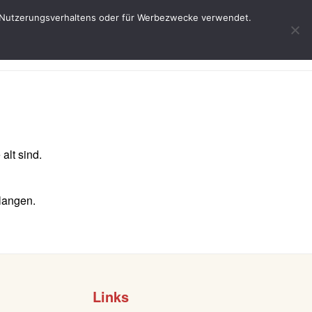
res Nutzerungsverhaltens oder für Werbezwecke verwendet.
Start
Weine
Über uns
Service
alt sind.
langen.
Links