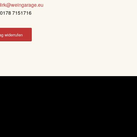
dirk@weingarage.eu
: 0178 7151716
ag widerrufen