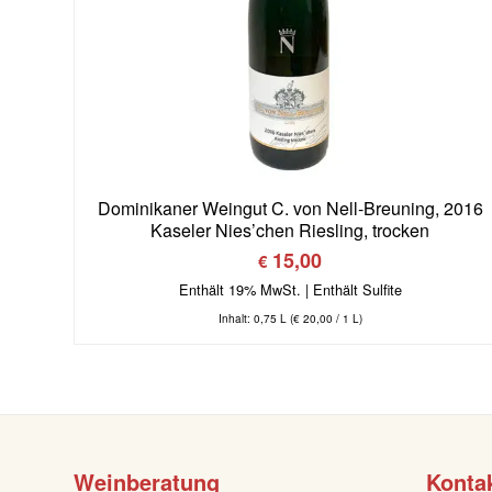
Dominikaner Weingut C. von Nell-Breuning, 2016
Kaseler Nies’chen Riesling, trocken
15,00
€
Enthält 19% MwSt.
Inhalt: 0,75 L (
€
20,00
/ 1 L)
Weinberatung
Konta