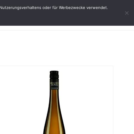
res Nutzerungsverhaltens oder für Werbezwecke verwendet.
Start
Weine
Über uns
Service