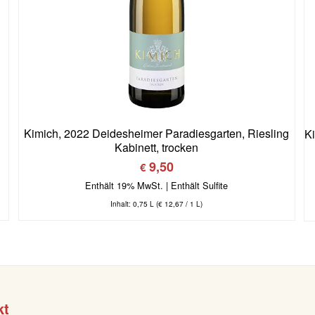
Kimich, 2022 Deidesheimer Paradiesgarten, Riesling
K
Kabinett, trocken
9,50
€
Enthält 19% MwSt.
Inhalt: 0,75 L (
€
12,67
/ 1 L)
kt