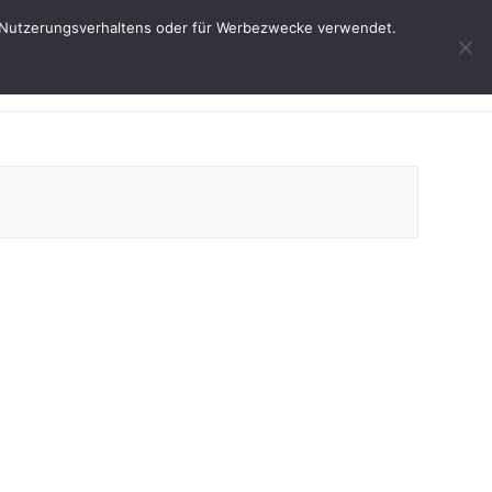
res Nutzerungsverhaltens oder für Werbezwecke verwendet.
Start
Weine
Über uns
Service