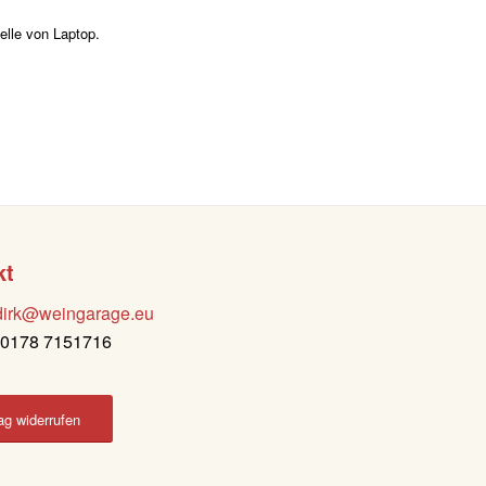
elle von Laptop.
kt
dirk@weingarage.eu
: 0178 7151716
ag widerrufen