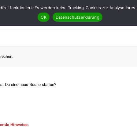
ndfrei funktioniert. Es werden keine Tracking-Cookies zur Analyse Ih
OK
Datenschutzerklärung
prechen.
llst Du eine neue Suche starten?
gende Hinweise: