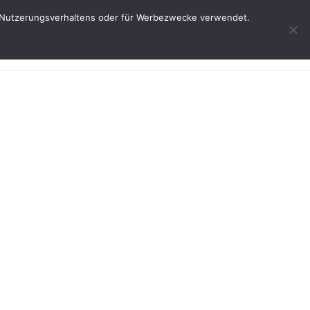
res Nutzerungsverhaltens oder für Werbezwecke verwendet.
Start
Weine
Über uns
Service