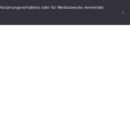
res Nutzerungsverhaltens oder für Werbezwecke verwendet.
Start
Weine
Über uns
Service