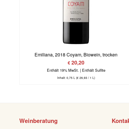
Emiliana, 2018 Coyam, Biowein, trocken
20,20
€
Enthält 19% MwSt.
Inhalt: 0,75 L (
€
26,93
/ 1 L)
Weinberatung
Konta