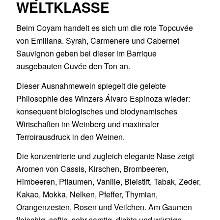
WELTKLASSE
Beim Coyam handelt es sich um die rote Topcuvée
von Emiliana. Syrah, Carmenere und Cabernet
Sauvignon geben bei dieser im Barrique
ausgebauten Cuvée den Ton an.
Dieser Ausnahmewein spiegelt die gelebte
Philosophie des Winzers Álvaro Espinoza wieder:
konsequent biologisches und biodynamisches
Wirtschaften im Weinberg und maximaler
Terroirausdruck in den Weinen.
Die konzentrierte und zugleich elegante Nase zeigt
Aromen von Cassis, Kirschen, Brombeeren,
Himbeeren, Pflaumen, Vanille, Bleistift, Tabak, Zeder,
Kakao, Mokka, Nelken, Pfeffer, Thymian,
Orangenzesten, Rosen und Veilchen. Am Gaumen
fleischig, saftig, sehr samtig, dichte und würzige