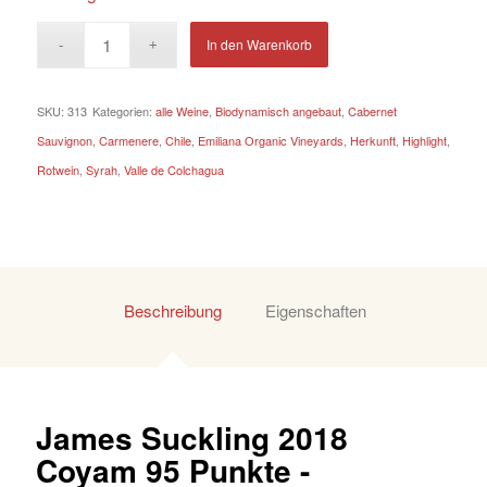
In den Warenkorb
SKU:
313
Kategorien:
alle Weine
,
Biodynamisch angebaut
,
Cabernet
Sauvignon
,
Carmenere
,
Chile
,
Emiliana Organic Vineyards
,
Herkunft
,
Highlight
,
Rotwein
,
Syrah
,
Valle de Colchagua
Beschreibung
Eigenschaften
James Suckling 2018
Coyam 95 Punkte -