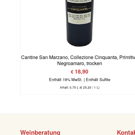
Cantine San Marzano, Collezione Cinquanta, Primiti
Negroamaro, trocken
18,90
€
Enthält 19% MwSt.
Inhalt: 0,75 L (
€
25,20
/ 1 L)
Weinberatung
Konta