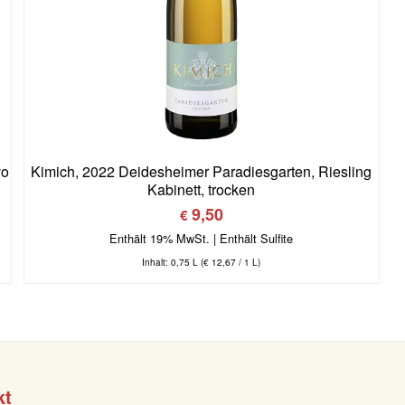
vo
Kimich, 2022 Deidesheimer Paradiesgarten, Riesling
Kabinett, trocken
9,50
€
Enthält 19% MwSt.
Inhalt: 0,75 L (
€
12,67
/ 1 L)
kt