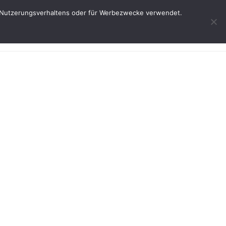
res Nutzerungsverhaltens oder für Werbezwecke verwendet.
Start
Weine
Über uns
Service