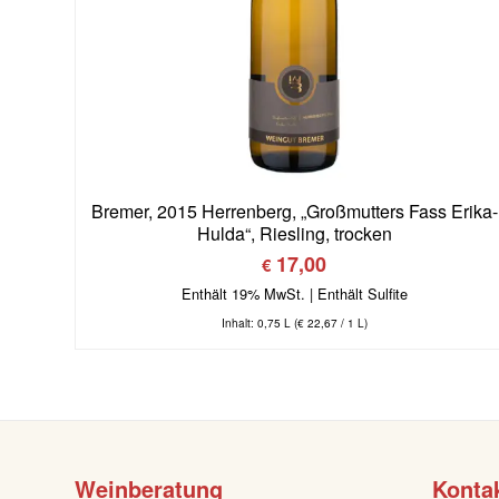
Bremer, 2015 Herrenberg, „Großmutters Fass Erika-
Hulda“, Riesling, trocken
17,00
€
Enthält 19% MwSt.
Inhalt: 0,75 L (
€
22,67
/ 1 L)
Weinberatung
Konta