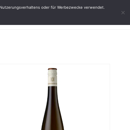
res Nutzerungsverhaltens oder für Werbezwecke verwendet.
Start
Weine
Über uns
Service