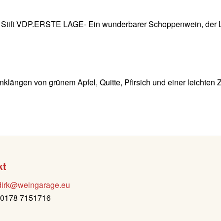
rster Stift VDP.ERSTE LAGE- Ein wunderbarer Schoppenwein, der 
nklängen von grünem Apfel, Quitte, Pfirsich und einer leichten Z
kt
dirk@weingarage.eu
: 0178 7151716