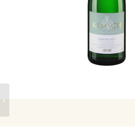
Knab, 2024 Endinger
Engelsberg, Grauer
Burgunder Kabinett,
trocken