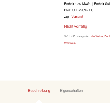
Enthält 19% MwSt.
Inhalt: 1,0 L (
€
6,80
/ 1 L)
zzgl.
Versand
Nicht vorrätig
SKU:
490
Kategorien:
alle Weine
,
Deut
Weißwein
Beschreibung
Eigenschaften