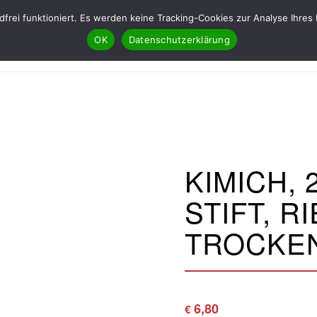
ndfrei funktioniert. Es werden keine Tracking-Cookies zur Analyse Ih
OK
Datenschutzerklärung
KIMICH,
STIFT, R
TROCKE
6,80
€