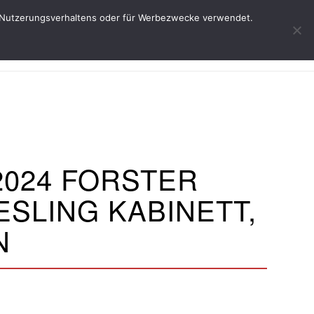
res Nutzerungsverhaltens oder für Werbezwecke verwendet.
Start
Weine
Über uns
Service
 2024 FORSTER
IESLING KABINETT,
N